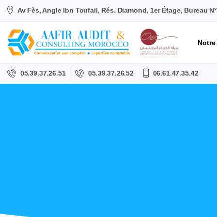
Av Fès, Angle Ibn Toufail, Rés. Diamond, 1er Étage, Bureau N
Notre
05.39.37.26.51
05.39.37.26.52
06.61.47.35.42