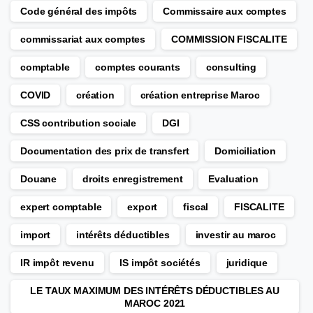
Code général des impôts
Commissaire aux comptes
commissariat aux comptes
COMMISSION FISCALITE
comptable
comptes courants
consulting
COVID
création
création entreprise Maroc
CSS contribution sociale
DGI
Documentation des prix de transfert
Domiciliation
Douane
droits enregistrement
Evaluation
expert comptable
export
fiscal
FISCALITE
import
intérêts déductibles
investir au maroc
IR impôt revenu
IS impôt sociétés
juridique
LE TAUX MAXIMUM DES INTÉRÊTS DÉDUCTIBLES AU
MAROC 2021