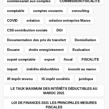
commissariat aux comptes
COMMISSION FISCALITE
comptable
comptes courants
consulting
COVID
création
création entreprise Maroc
CSS contribution sociale
DGI
Documentation des prix de transfert
Domiciliation
Douane
droits enregistrement
Evaluation
expert comptable
export
fiscal
FISCALITE
import
intérêts déductibles
investir au maroc
IR impôt revenu
IS impôt sociétés
juridique
LE TAUX MAXIMUM DES INTÉRÊTS DÉDUCTIBLES AU
MAROC 2021
LOI DE FINANCES 2021 LES PRINCIPALES MESURES
FISCALES