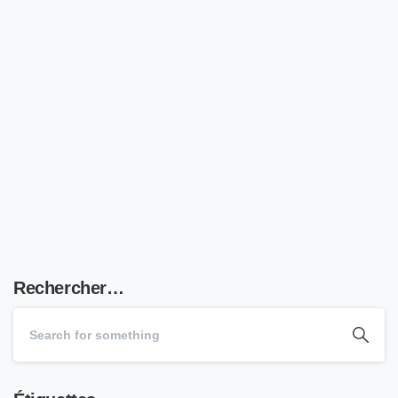
Récapitulatif des impôts et
cotisations sociales au Maroc
Le calcul d'IS est déterminé à partir du résultat fiscal
net après déductions des reports déficitaires. Le taux
qu’on va appliquer pour déterminer le montant de l’IS
Lire plus
18 mars 2021
Rechercher…