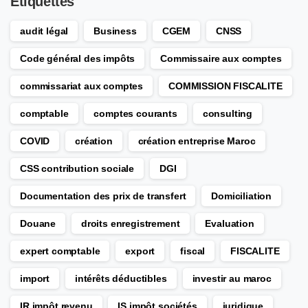
Étiquettes
audit légal
Business
CGEM
CNSS
Code général des impôts
Commissaire aux comptes
commissariat aux comptes
COMMISSION FISCALITE
comptable
comptes courants
consulting
COVID
création
création entreprise Maroc
CSS contribution sociale
DGI
Documentation des prix de transfert
Domiciliation
Douane
droits enregistrement
Evaluation
expert comptable
export
fiscal
FISCALITE
import
intérêts déductibles
investir au maroc
IR impôt revenu
IS impôt sociétés
juridique