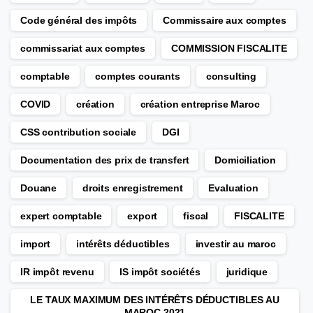
Code général des impôts
Commissaire aux comptes
commissariat aux comptes
COMMISSION FISCALITE
comptable
comptes courants
consulting
COVID
création
création entreprise Maroc
CSS contribution sociale
DGI
Documentation des prix de transfert
Domiciliation
Douane
droits enregistrement
Evaluation
expert comptable
export
fiscal
FISCALITE
import
intérêts déductibles
investir au maroc
IR impôt revenu
IS impôt sociétés
juridique
LE TAUX MAXIMUM DES INTÉRÊTS DÉDUCTIBLES AU
MAROC 2021