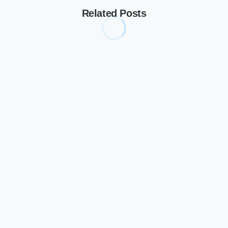
Related Posts
-
الأعمال
الإدارة
الاقتصاد
الشؤون المالية والمحاسبة
المالية
المعايير الدولية
دولي
قانوني
إخضاع الرياضيين والمسؤولين الرياضيين غير
المدفوع لهم أجورًا في الجمعية الملكية المغربية
لكرة القدم للصندوق الوطني للضمان