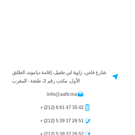
شارع فاس، زاوية ابن طفيل، إقامة دياموند، الطابق
الأول، مكتب رقم 3، طنجة - المغرب
info@aafir.ma
42 35 47 61 6 (212) +
51 26 37 39 5 (212) +
52 26 37 39 5 (212) +