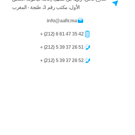
الأول، مكتب رقم 3، طنجة - المغرب
info@aafir.ma
42 35 47 61 6 (212) +
51 26 37 39 5 (212) +
52 26 37 39 5 (212) +