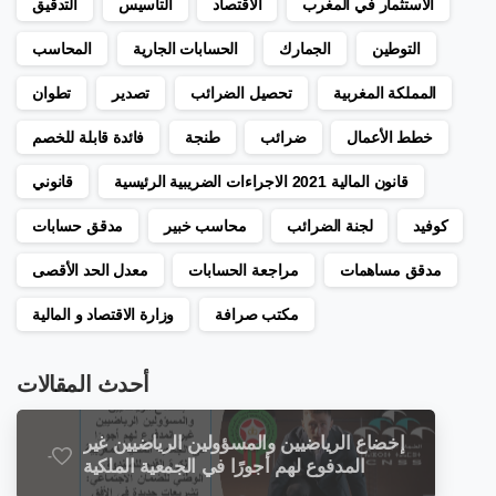
الاستثمار في المغرب
الاقتصاد
التأسيس
التدقيق
التوطين
الجمارك
الحسابات الجارية
المحاسب
المملكة المغربية
تحصيل الضرائب
تصدير
تطوان
خطط الأعمال
ضرائب
طنجة
فائدة قابلة للخصم
قانون المالية 2021 الاجراءات الضريبية الرئيسية
قانوني
كوفيد
لجنة الضرائب
محاسب خبير
مدقق حسابات
مدقق مساهمات
مراجعة الحسابات
معدل الحد الأقصى
مكتب صرافة
وزارة الاقتصاد و المالية
أحدث المقالات
إخضاع الرياضيين والمسؤولين الرياضيين غير
-
المدفوع لهم أجورًا في الجمعية الملكية
المغربية لكرة القدم للصندوق الوطني